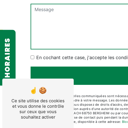
HORAIRES
En cochant cette case, j'accepte les condi
** Les données personnelles communiquées sont nécessaire
Ce site utilise des cookies
dans le seul but de répondre à votre message. Les don
contact@diamcoupe.fr. Vous disposez de droits d’accès, de r
et vous donne le contrôle
d’introduire une réclamation auprès d’une autorité de cont
sur ceux que vous
ARTISANALE DU MUEHLBACH 68750 BERGHEIM ou par courrier 
souhaitez activer
pendant la période de prise de contact puis pendant la duré
démarchage téléphonique, disponible à cette adresse:
Blo