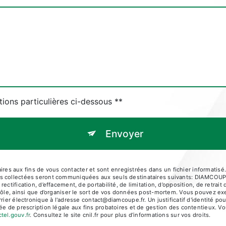
tions particulières ci-dessous **
Envoyer
s aux fins de vous contacter et sont enregistrées dans un fichier informatisé.
nées collectées seront communiquées aux seuls destinataires suivants: DI
ectification, d’effacement, de portabilité, de limitation, d’opposition, de retra
rôle, ainsi que d’organiser le sort de vos données post-mortem. Vous pouvez exe
électronique à l'adresse contact@diamcoupe.fr. Un justificatif d'identité p
e de prescription légale aux fins probatoires et de gestion des contentieux. Vous
ctel.gouv.fr
. Consultez le site cnil.fr pour plus d’informations sur vos droits.