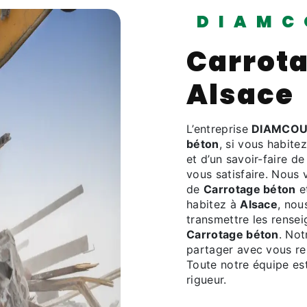
DIAMC
Carrota
Alsace
L’entreprise
DIAMCOU
béton
, si vous habite
et d’un savoir-faire d
vous satisfaire. Nous
de
Carrotage béton
e
habitez à
Alsace
, nou
transmettre les rense
Carrotage béton
. Not
partager avec vous ren
Toute notre équipe est
rigueur.