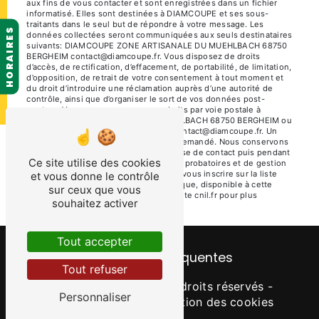
aux fins de vous contacter et sont enregistrées dans un fichier
informatisé. Elles sont destinées à DIAMCOUPE et ses sous-
traitants dans le seul but de répondre à votre message. Les
HORAIRES
données collectées seront communiquées aux seuls destinataires
suivants: DIAMCOUPE ZONE ARTISANALE DU MUEHLBACH 68750
BERGHEIM contact@diamcoupe.fr. Vous disposez de droits
d’accès, de rectification, d’effacement, de portabilité, de limitation,
d’opposition, de retrait de votre consentement à tout moment et
du droit d’introduire une réclamation auprès d’une autorité de
contrôle, ainsi que d’organiser le sort de vos données post-
mortem. Vous pouvez exercer ces droits par voie postale à
l'adresse ZONE ARTISANALE DU MUEHLBACH 68750 BERGHEIM ou
par courrier électronique à l'adresse contact@diamcoupe.fr. Un
justificatif d'identité pourra vous être demandé. Nous conservons
vos données pendant la période de prise de contact puis pendant
Ce site utilise des cookies
la durée de prescription légale aux fins probatoires et de gestion
des contentieux. Vous avez le droit de vous inscrire sur la liste
et vous donne le contrôle
d'opposition au démarchage téléphonique, disponible à cette
sur ceux que vous
adresse:
Bloctel.gouv.fr
. Consultez le site cnil.fr pour plus
souhaitez activer
d’informations sur vos droits.
Tout accepter
Recherches fréquentes
Tout refuser
©
Vistalid
- 2026 - Tous droits réservés -
Personnaliser
Mentions légales
-
Gestion des cookies