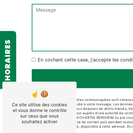
HORAIRES
En cochant cette case, j'accepte les condi
** Les données personnelles communiquées sont nécessaire
Ce site utilise des cookies
dans le seul but de répondre à votre message. Les don
contact@diamcoupe.fr. Vous disposez de droits d’accès, de r
et vous donne le contrôle
d’introduire une réclamation auprès d’une autorité de cont
sur ceux que vous
ARTISANALE DU MUEHLBACH 68750 BERGHEIM ou par courrier 
souhaitez activer
pendant la période de prise de contact puis pendant la duré
démarchage téléphonique, disponible à cette adresse:
Blo