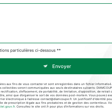
tions particulières ci-dessous **
Envoyer
s aux fins de vous contacter et sont enregistrées dans un fichier informatisé.
nées collectées seront communiquées aux seuls destinataires suivants: DI
ectification, d’effacement, de portabilité, de limitation, d’opposition, de retra
rôle, ainsi que d’organiser le sort de vos données post-mortem. Vous pouvez exe
électronique à l'adresse contact@diamcoupe.fr. Un justificatif d'identité p
e de prescription légale aux fins probatoires et de gestion des contentieux. Vous
ctel.gouv.fr
. Consultez le site cnil.fr pour plus d’informations sur vos droits.