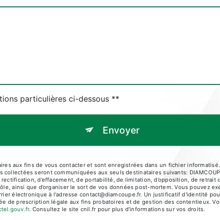
tions particulières ci-dessous **
Envoyer
s aux fins de vous contacter et sont enregistrées dans un fichier informatisé.
nées collectées seront communiquées aux seuls destinataires suivants: DI
ectification, d’effacement, de portabilité, de limitation, d’opposition, de retra
rôle, ainsi que d’organiser le sort de vos données post-mortem. Vous pouvez exe
électronique à l'adresse contact@diamcoupe.fr. Un justificatif d'identité p
e de prescription légale aux fins probatoires et de gestion des contentieux. Vous
ctel.gouv.fr
. Consultez le site cnil.fr pour plus d’informations sur vos droits.