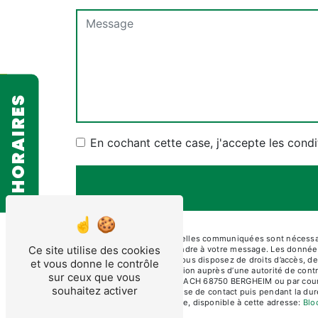
HORAIRES
En cochant cette case, j'accepte les condi
** Les données personnelles communiquées sont nécessaire
Ce site utilise des cookies
dans le seul but de répondre à votre message. Les don
contact@diamcoupe.fr. Vous disposez de droits d’accès, de r
et vous donne le contrôle
d’introduire une réclamation auprès d’une autorité de cont
sur ceux que vous
ARTISANALE DU MUEHLBACH 68750 BERGHEIM ou par courrier 
souhaitez activer
pendant la période de prise de contact puis pendant la duré
démarchage téléphonique, disponible à cette adresse:
Blo