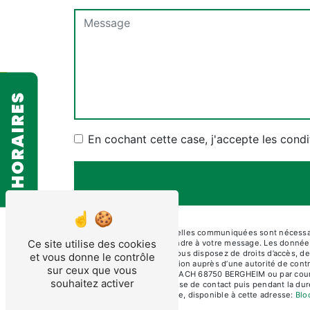
HORAIRES
En cochant cette case, j'accepte les condi
** Les données personnelles communiquées sont nécessaire
Ce site utilise des cookies
dans le seul but de répondre à votre message. Les don
contact@diamcoupe.fr. Vous disposez de droits d’accès, de r
et vous donne le contrôle
d’introduire une réclamation auprès d’une autorité de cont
sur ceux que vous
ARTISANALE DU MUEHLBACH 68750 BERGHEIM ou par courrier 
souhaitez activer
pendant la période de prise de contact puis pendant la duré
démarchage téléphonique, disponible à cette adresse:
Blo