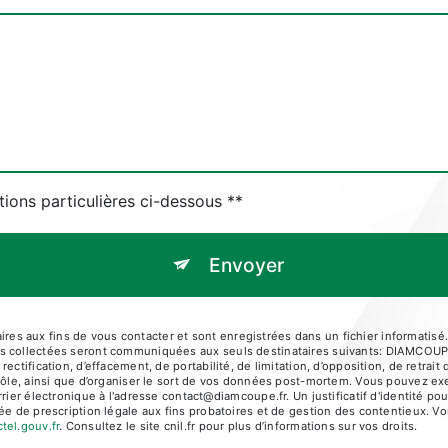
tions particulières ci-dessous **
Envoyer
s aux fins de vous contacter et sont enregistrées dans un fichier informatisé.
nées collectées seront communiquées aux seuls destinataires suivants: DI
ectification, d’effacement, de portabilité, de limitation, d’opposition, de retra
rôle, ainsi que d’organiser le sort de vos données post-mortem. Vous pouvez exe
électronique à l'adresse contact@diamcoupe.fr. Un justificatif d'identité p
e de prescription légale aux fins probatoires et de gestion des contentieux. Vous
ctel.gouv.fr
. Consultez le site cnil.fr pour plus d’informations sur vos droits.