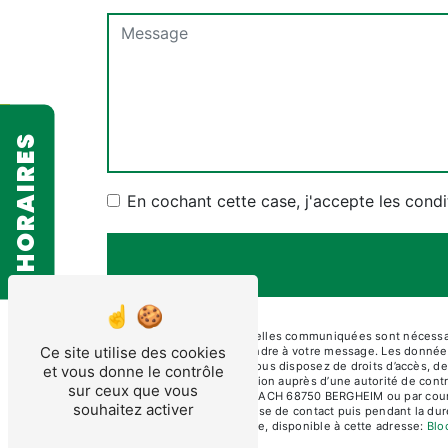
HORAIRES
En cochant cette case, j'accepte les condi
** Les données personnelles communiquées sont nécessaire
Ce site utilise des cookies
dans le seul but de répondre à votre message. Les don
contact@diamcoupe.fr. Vous disposez de droits d’accès, de r
et vous donne le contrôle
d’introduire une réclamation auprès d’une autorité de cont
sur ceux que vous
ARTISANALE DU MUEHLBACH 68750 BERGHEIM ou par courrier 
souhaitez activer
pendant la période de prise de contact puis pendant la duré
démarchage téléphonique, disponible à cette adresse:
Blo