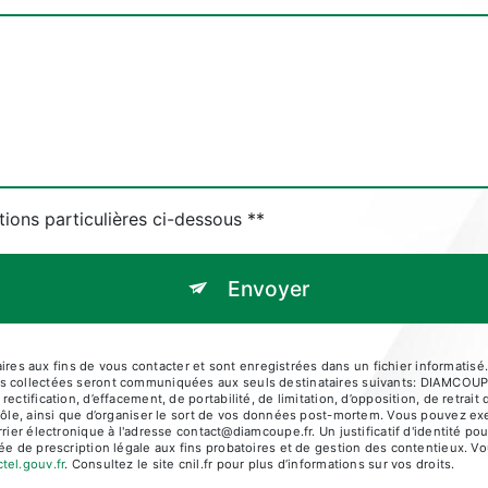
tions particulières ci-dessous **
Envoyer
s aux fins de vous contacter et sont enregistrées dans un fichier informatisé.
nées collectées seront communiquées aux seuls destinataires suivants: DI
ectification, d’effacement, de portabilité, de limitation, d’opposition, de retra
rôle, ainsi que d’organiser le sort de vos données post-mortem. Vous pouvez exe
électronique à l'adresse contact@diamcoupe.fr. Un justificatif d'identité p
e de prescription légale aux fins probatoires et de gestion des contentieux. Vous
ctel.gouv.fr
. Consultez le site cnil.fr pour plus d’informations sur vos droits.