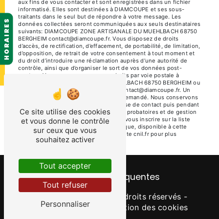
aux fins de vous contacter et sont enregistrées dans un fichier
informatisé. Elles sont destinées à DIAMCOUPE et ses sous-
traitants dans le seul but de répondre à votre message. Les
HORAIRES
données collectées seront communiquées aux seuls destinataires
suivants: DIAMCOUPE ZONE ARTISANALE DU MUEHLBACH 68750
BERGHEIM contact@diamcoupe.fr. Vous disposez de droits
d’accès, de rectification, d’effacement, de portabilité, de limitation,
d’opposition, de retrait de votre consentement à tout moment et
du droit d’introduire une réclamation auprès d’une autorité de
contrôle, ainsi que d’organiser le sort de vos données post-
mortem. Vous pouvez exercer ces droits par voie postale à
l'adresse ZONE ARTISANALE DU MUEHLBACH 68750 BERGHEIM ou
par courrier électronique à l'adresse contact@diamcoupe.fr. Un
justificatif d'identité pourra vous être demandé. Nous conservons
vos données pendant la période de prise de contact puis pendant
Ce site utilise des cookies
la durée de prescription légale aux fins probatoires et de gestion
des contentieux. Vous avez le droit de vous inscrire sur la liste
et vous donne le contrôle
d'opposition au démarchage téléphonique, disponible à cette
sur ceux que vous
adresse:
Bloctel.gouv.fr
. Consultez le site cnil.fr pour plus
souhaitez activer
d’informations sur vos droits.
Tout accepter
Recherches fréquentes
Tout refuser
©
Vistalid
- 2026 - Tous droits réservés -
Personnaliser
Mentions légales
-
Gestion des cookies