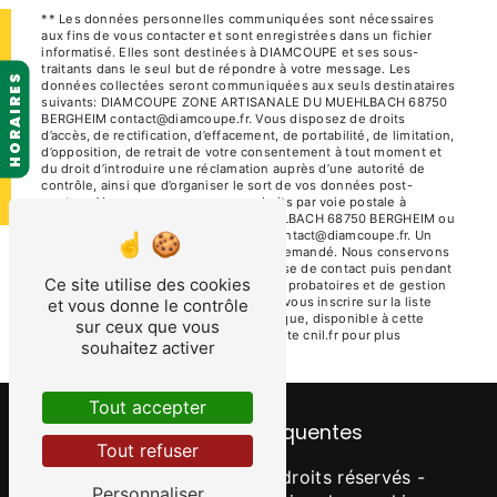
** Les données personnelles communiquées sont nécessaires
aux fins de vous contacter et sont enregistrées dans un fichier
informatisé. Elles sont destinées à DIAMCOUPE et ses sous-
traitants dans le seul but de répondre à votre message. Les
HORAIRES
données collectées seront communiquées aux seuls destinataires
suivants: DIAMCOUPE ZONE ARTISANALE DU MUEHLBACH 68750
BERGHEIM contact@diamcoupe.fr. Vous disposez de droits
d’accès, de rectification, d’effacement, de portabilité, de limitation,
d’opposition, de retrait de votre consentement à tout moment et
du droit d’introduire une réclamation auprès d’une autorité de
contrôle, ainsi que d’organiser le sort de vos données post-
mortem. Vous pouvez exercer ces droits par voie postale à
l'adresse ZONE ARTISANALE DU MUEHLBACH 68750 BERGHEIM ou
par courrier électronique à l'adresse contact@diamcoupe.fr. Un
justificatif d'identité pourra vous être demandé. Nous conservons
vos données pendant la période de prise de contact puis pendant
Ce site utilise des cookies
la durée de prescription légale aux fins probatoires et de gestion
des contentieux. Vous avez le droit de vous inscrire sur la liste
et vous donne le contrôle
d'opposition au démarchage téléphonique, disponible à cette
sur ceux que vous
adresse:
Bloctel.gouv.fr
. Consultez le site cnil.fr pour plus
souhaitez activer
d’informations sur vos droits.
Tout accepter
Recherches fréquentes
Tout refuser
©
Vistalid
- 2026 - Tous droits réservés -
Personnaliser